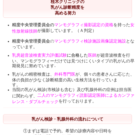
桂木クリニックの
乳がん診断精度を
高める努力
精度中央管理委員会の
マンモグラフィ撮影認定の資格
を持った
女
が撮影しています。（Ａ判定）
性放射線技師
精度中央管理委員会
の
マンモグラフィ検診施設画像認定施設
とな
っています。
乳房超音波検査実力評価試験
に合格した
医師
が
超音波検査
を行
い、マンモグラフィーだけでは見つけにくいタイプの乳がんの早
期発見に努めています
。
乳がんの精密検査は、
外科専門医
が、個々の患者さんに応じた、
体の負担が少なく診断精度の高い生検方法を行っていま
す。
当院の乳がん検診(市検診も含む）及び乳腺外科の症例は担当医
二人のマンモグラフィ読影認定医師によるカンファ
に関わらず、
を行っております。
レンス・ダブルチェック
乳がん検診・乳腺外科の流れについて
①まずは電話で予約。希望の診療内容や日時を